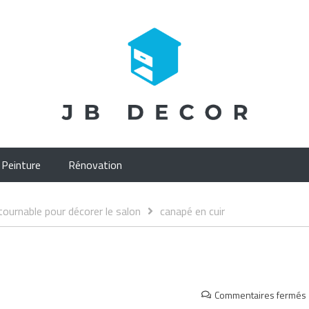
Peinture
Rénovation
ntournable pour décorer le salon
canapé en cuir
Commentaires fermés