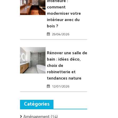
intérieure :
l’intérieur
comment
de
moderniser votre
sa
intérieur avec du
maison
bois ?
29/04/2026
Rénover une salle de
bain : idées déco,
choix de
robinetterie et
tendances nature
12/01/2026
Catégories
Aménagement
(14)