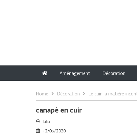
Aménagement
Décoration
Home
Décoration
Le cuir: la matière inco
canapé en cuir
Julia
12/05/2020