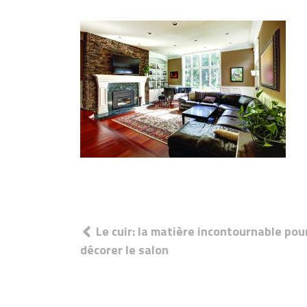
Navigation
Le cuir: la matière incontournable pou
de
décorer le salon
l’article