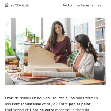
28/05/2026
Commentaires fermés
sur
Papier
peint
et
fibre
de
verre
:
transf
l’intér
de
sa
maiso
Envie de donner un nouveau souffle à vos murs tout en
assurant
robustesse
et style ? Entre
papier peint
traditionnel et
fibre de verre
moderne, le choix du