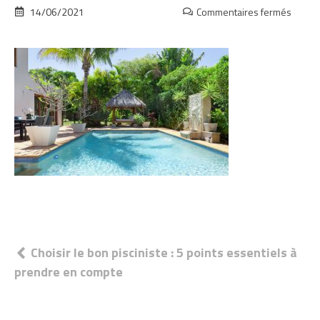
14/06/2021
Commentaires fermés
sur
Les
réalis
passé
Navigation
Choisir le bon pisciniste : 5 points essentiels à
prendre en compte
de
l’article