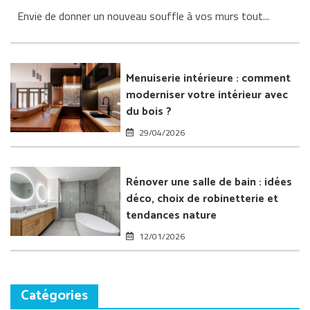
Papier
Envie de donner un nouveau souffle à vos murs tout...
peint
et
fibre
de
verre
Menuiserie intérieure : comment
:
moderniser votre intérieur avec
transformer
du bois ?
l’intérieur
de
29/04/2026
sa
maison
Rénover une salle de bain : idées
déco, choix de robinetterie et
tendances nature
12/01/2026
Catégories