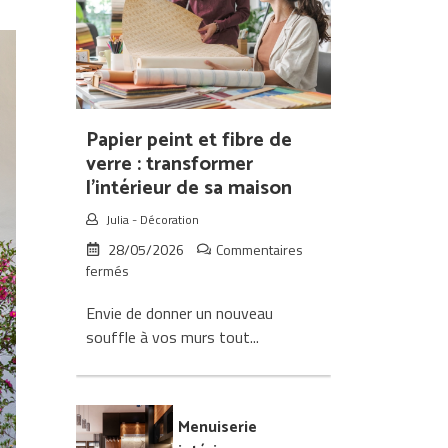
Quels
critères
considérer
pour
choisir
sa
porte
Papier peint et fibre de
d’entrée
verre : transformer
en
l’intérieur de sa maison
bois
?
Julia
-
Décoration
28/05/2026
Commentaires
sur
fermés
Papier
Envie de donner un nouveau
peint
et
souffle à vos murs tout...
fibre
de
verre
:
Menuiserie
transformer