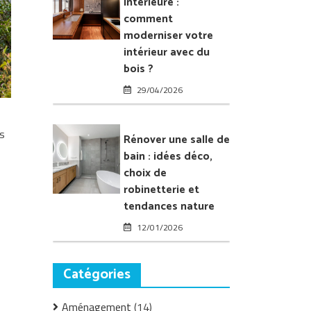
intérieure :
l’intérieur
comment
de
moderniser votre
sa
intérieur avec du
maison
bois ?
29/04/2026
és
Rénover une salle de
bain : idées déco,
choix de
robinetterie et
tendances nature
12/01/2026
Catégories
Aménagement
(14)