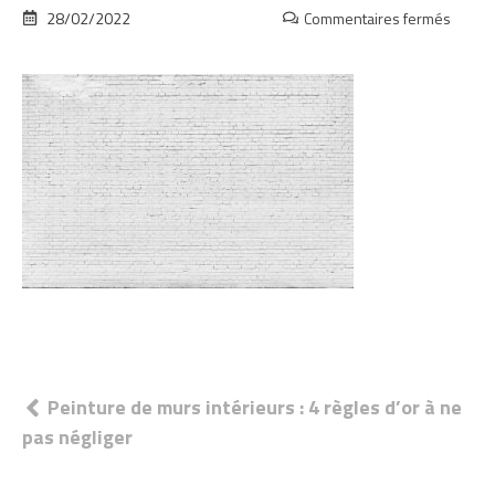
28/02/2022
Commentaires fermés
sur
Bien
appliq
la
peintu
Navigation
Peinture de murs intérieurs : 4 règles d’or à ne
pas négliger
de