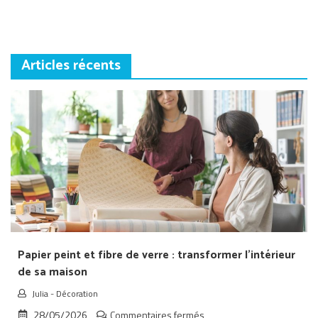
l’article
Articles récents
Papier peint et fibre de verre : transformer l’intérieur
de sa maison
Julia
-
Décoration
sur
28/05/2026
Commentaires fermés