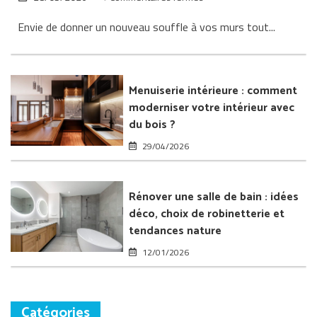
Papier
Envie de donner un nouveau souffle à vos murs tout...
peint
et
fibre
de
verre
Menuiserie intérieure : comment
:
moderniser votre intérieur avec
transformer
du bois ?
l’intérieur
de
29/04/2026
sa
maison
Rénover une salle de bain : idées
déco, choix de robinetterie et
tendances nature
12/01/2026
Catégories