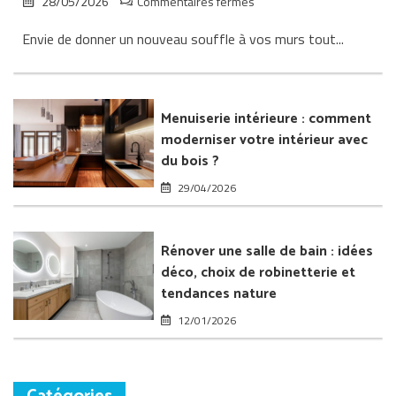
sur
28/05/2026
Commentaires fermés
Papier
Envie de donner un nouveau souffle à vos murs tout...
peint
et
fibre
de
verre
Menuiserie intérieure : comment
:
moderniser votre intérieur avec
transformer
du bois ?
l’intérieur
de
29/04/2026
sa
maison
Rénover une salle de bain : idées
déco, choix de robinetterie et
tendances nature
12/01/2026