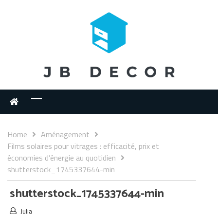
Home
Aménagement
Films solaires pour vitrages : efficacité, prix et
économies d’énergie au quotidien
shutterstock_1745337644-min
shutterstock_1745337644-min
Julia