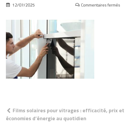
12/07/2025
Commentaires fermés
sur
shutt
min
Navigation
Films solaires pour vitrages : efficacité, prix et
économies d’énergie au quotidien
de