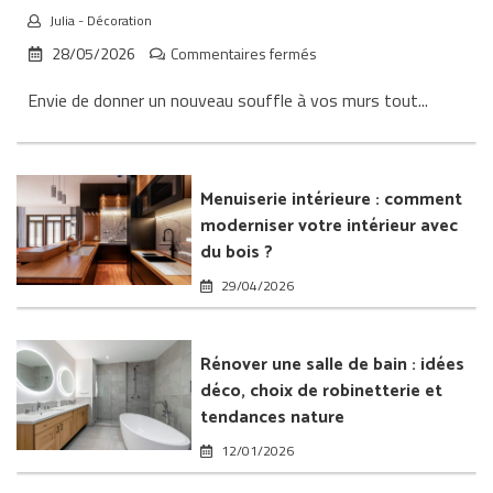
Julia
-
Décoration
sur
28/05/2026
Commentaires fermés
Papier
Envie de donner un nouveau souffle à vos murs tout...
peint
et
fibre
de
verre
Menuiserie intérieure : comment
:
moderniser votre intérieur avec
transformer
du bois ?
l’intérieur
de
29/04/2026
sa
maison
Rénover une salle de bain : idées
déco, choix de robinetterie et
tendances nature
12/01/2026