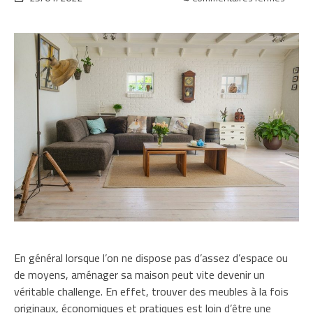
4
idées
de
meubl
très
pratiq
pour
les
petite
pièces
En général lorsque l’on ne dispose pas d’assez d’espace ou
de moyens, aménager sa maison peut vite devenir un
véritable challenge. En effet, trouver des meubles à la fois
originaux, économiques et pratiques est loin d’être une