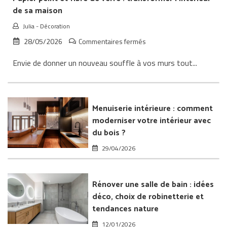
de sa maison
Julia
-
Décoration
sur
28/05/2026
Commentaires fermés
Papier
Envie de donner un nouveau souffle à vos murs tout...
peint
et
fibre
de
verre
Menuiserie intérieure : comment
:
moderniser votre intérieur avec
transformer
du bois ?
l’intérieur
de
29/04/2026
sa
maison
Rénover une salle de bain : idées
déco, choix de robinetterie et
tendances nature
12/01/2026