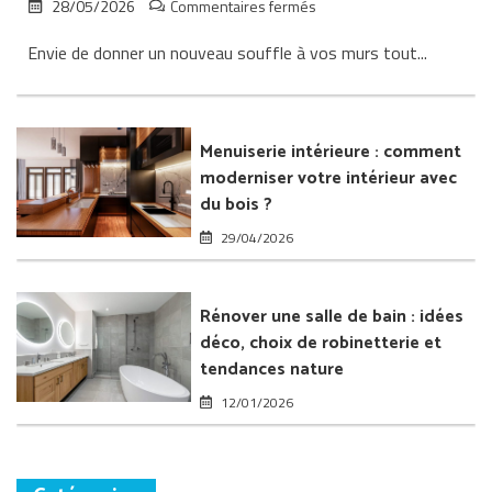
sur
28/05/2026
Commentaires fermés
Papier
Envie de donner un nouveau souffle à vos murs tout...
peint
et
fibre
de
verre
Menuiserie intérieure : comment
:
moderniser votre intérieur avec
transformer
du bois ?
l’intérieur
de
29/04/2026
sa
maison
Rénover une salle de bain : idées
déco, choix de robinetterie et
tendances nature
12/01/2026