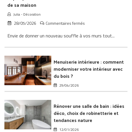
de sa maison
Julia
-
Décoration
sur
28/05/2026
Commentaires fermés
Papier
Envie de donner un nouveau souffle à vos murs tout...
peint
et
fibre
de
verre
Menuiserie intérieure : comment
:
moderniser votre intérieur avec
transformer
du bois ?
l’intérieur
de
29/04/2026
sa
maison
Rénover une salle de bain : idées
déco, choix de robinetterie et
tendances nature
12/01/2026