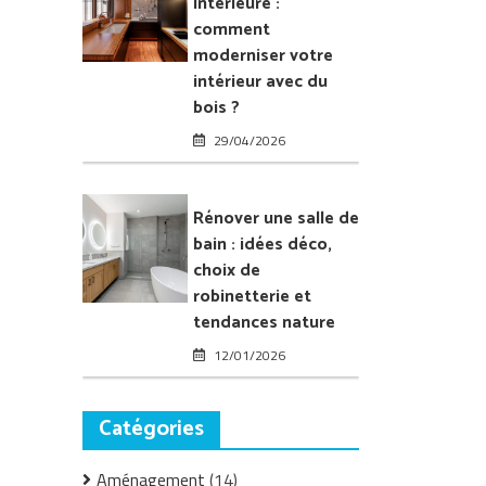
intérieure :
l’intérieur
comment
de
moderniser votre
sa
intérieur avec du
maison
bois ?
29/04/2026
Rénover une salle de
bain : idées déco,
choix de
robinetterie et
tendances nature
12/01/2026
Catégories
Aménagement
(14)