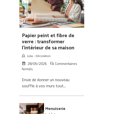
rénovation
intérieur
Papier peint et fibre de
verre : transformer
l’intérieur de sa maison
Julia
-
Décoration
28/05/2026
Commentaires
sur
fermés
Papier
Envie de donner un nouveau
peint
et
souffle à vos murs tout...
fibre
de
verre
:
Menuiserie
transformer