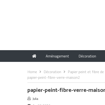
Aménagement
Décoration
Home
Décoration
Papier peint et fibre de
papier-peint-fibre-verre-maison2
papier-peint-fibre-verre-maiso
Julia