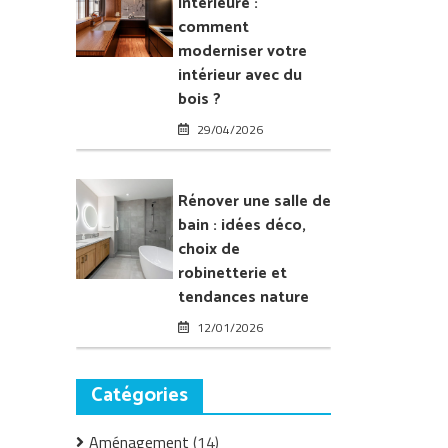
intérieure :
l’intérieur
comment
de
moderniser votre
sa
intérieur avec du
maison
bois ?
29/04/2026
Rénover une salle de
bain : idées déco,
choix de
robinetterie et
tendances nature
12/01/2026
Catégories
Aménagement
(14)