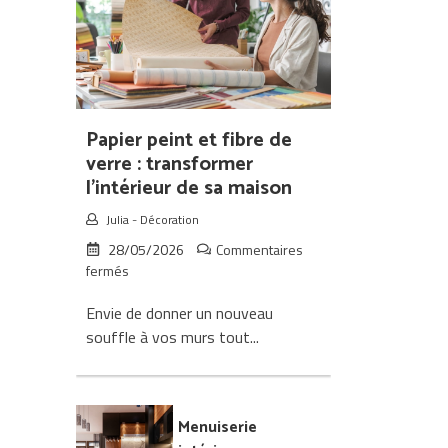
sur
papier-
peint-
fibre-
verre-
maison2
Papier peint et fibre de
verre : transformer
l’intérieur de sa maison
Julia
-
Décoration
28/05/2026
Commentaires
sur
fermés
Papier
Envie de donner un nouveau
peint
et
souffle à vos murs tout...
fibre
de
verre
:
Menuiserie
transformer